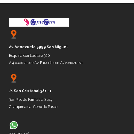
Av. Venezuela 5999 San Miguel
Esquina con Lautaro 320
A 4 cuadras de Av. Faucett con Av.Venezuela
Jr.
San Cristobal 381 -1
3er. P
iso de
Farmacia Susy
Chaupimarca, Cerro de P
asco
990-017-146