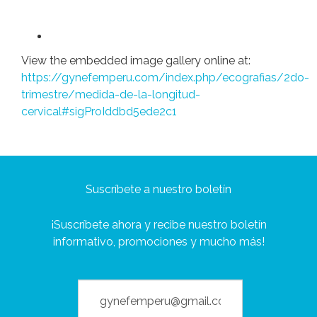
View the embedded image gallery online at:
https://gynefemperu.com/index.php/ecografias/2do-
trimestre/medida-de-la-longitud-
cervical#sigProIddbd5ede2c1
Suscríbete a nuestro boletín
¡Suscríbete ahora y recibe nuestro boletín
informativo, promociones y mucho más!