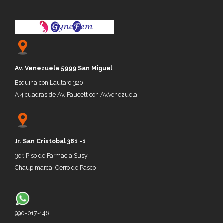
Av. Venezuela 5999 San Miguel
Esquina con Lautaro 320
A 4 cuadras de Av. Faucett con Av.Venezuela
Jr.
San Cristobal 381 -1
3er. P
iso de
Farmacia Susy
Chaupimarca, Cerro de P
asco
990-017-146