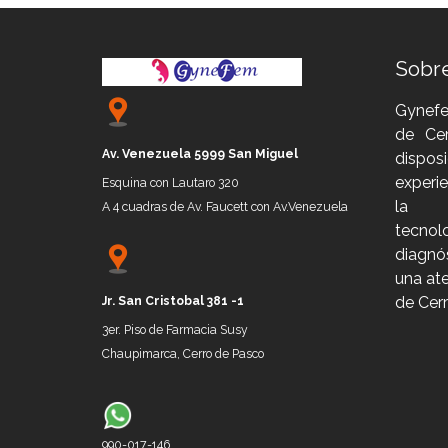
Sobr
Gynefe
de Ce
Av. Venezuela 5999 San Miguel
dispo
experi
Esquina con Lautaro 320
la
A 4 cuadras de Av. Faucett con Av.Venezuela
tecno
diagnó
una ate
de Cer
Jr.
San Cristobal 381 -1
3er. P
iso de
Farmacia Susy
Chaupimarca, Cerro de P
asco
990-017-146