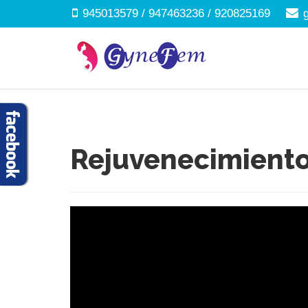
945013579 / 947463236 / 920825169
Rejuvenecimiento