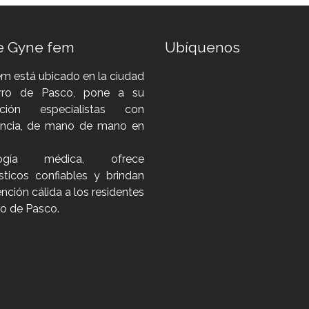
e Gyne fem
Ubíquenos
m está ubicado en la ciudad
rro de Pasco, pone a su
sición especialistas con
encia, de mano de mano en
logía médica, ofrece
sticos confiables y brindan
nción cálida a los residentes
ro de Pasco.